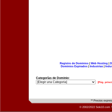
Registro de Dominios
|
Web Hosting
|
D
Dominios Expirados
|
Industrias
|
Indu
Categorías de Dominio:
[Pág. princi
** Precios expre
© 2002/2022 Solo10.com