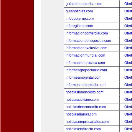
guialatinoamerica.com
Ofer
guianoticias.com
Ofer
infogobierno.com
Ofer
inforegistros.com
Ofer
informacioncomercial.com
Ofer
informaciondenegocios.com
Ofer
informacionexclusiva.com
Ofer
informacionmundial.com
Ofer
informacionpractica.com
Ofer
informeagropecuario.com
Ofer
informeambiental.com
Ofer
informesdemercado.com
Ofer
noticiasbaloncesto.com
Ofer
noticiasciclismo.com
Ofer
noticiasdeeconomia.com
Ofer
noticiasdiarias.com
Ofer
noticiasempresariales.com
Ofer
noticiasendirecto.com
Ofer