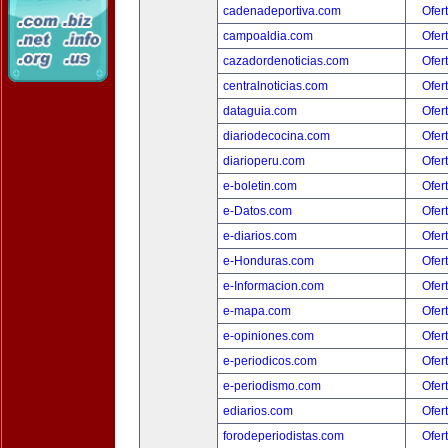
cadenadeportiva.com
Ofer
campoaldia.com
Ofer
cazadordenoticias.com
Ofer
centralnoticias.com
Ofer
dataguia.com
Ofer
diariodecocina.com
Ofer
diarioperu.com
Ofer
e-boletin.com
Ofer
e-Datos.com
Ofer
e-diarios.com
Ofer
e-Honduras.com
Ofer
e-Informacion.com
Ofer
e-mapa.com
Ofer
e-opiniones.com
Ofer
e-periodicos.com
Ofer
e-periodismo.com
Ofer
ediarios.com
Ofer
forodeperiodistas.com
Ofer