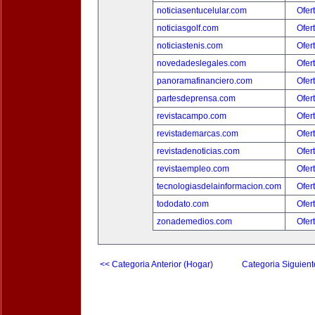
noticiasentucelular.com
Ofer
noticiasgolf.com
Ofer
noticiastenis.com
Ofer
novedadeslegales.com
Ofer
panoramafinanciero.com
Ofer
partesdeprensa.com
Ofer
revistacampo.com
Ofer
revistademarcas.com
Ofer
revistadenoticias.com
Ofer
revistaempleo.com
Ofer
tecnologiasdelainformacion.com
Ofer
tododato.com
Ofer
zonademedios.com
Ofer
<< Categoria Anterior (Hogar)
Categoria Siguient