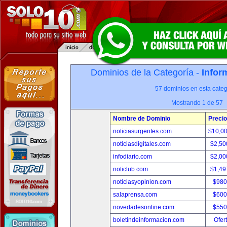
Dominios de la Categoría -
Infor
57 dominios en esta categ
Mostrando 1 de 57
Nombre de Dominio
Precio
noticiasurgentes.com
$10,0
noticiasdigitales.com
$2,50
infodiario.com
$2,00
noticlub.com
$1,49
noticiasyopinion.com
$980
salaprensa.com
$600
novedadesonline.com
$550
boletindeinformacion.com
Ofer