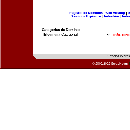
Registro de Dominios
|
Web Hosting
|
D
Dominios Expirados
|
Industrias
|
Indu
Categorías de Dominio:
[Pág. princi
** Precios expre
© 2002/2022 Solo10.com