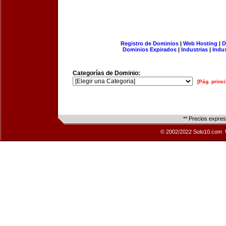
Registro de Dominios
|
Web Hosting
|
D
Dominios Expirados
|
Industrias
|
Indu
Categorías de Dominio:
[Pág. princi
** Precios expre
© 2002/2022 Solo10.com