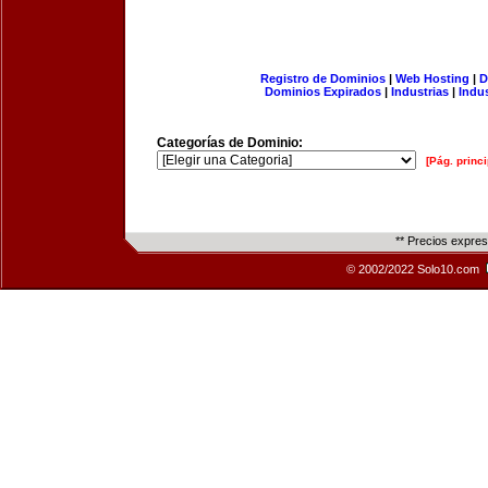
Registro de Dominios
|
Web Hosting
|
D
Dominios Expirados
|
Industrias
|
Indu
Categorías de Dominio:
[Pág. princi
** Precios expre
© 2002/2022 Solo10.com