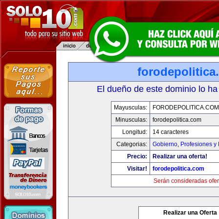
forodepolitic
El dueño de este dominio lo ha
Mayusculas:
FORODEPOLITICA.COM
Minusculas:
forodepolitica.com
Longitud:
14 caracteres
Categorias:
Gobierno
,
Profesiones y
Precio:
Realizar una oferta!
Visitar!
forodepolitica.com
Serán consideradas ofer
Realizar una Oferta