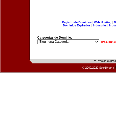
Registro de Dominios
|
Web Hosting
|
D
Dominios Expirados
|
Industrias
|
Indu
Categorías de Dominio:
[Pág. princi
** Precios expre
© 2002/2022 Solo10.com