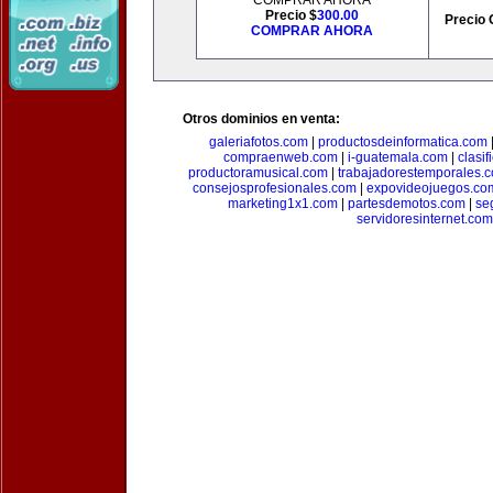
COMPRAR AHORA
Precio $
300.00
Precio 
COMPRAR AHORA
Otros dominios en venta:
galeriafotos.com
|
productosdeinformatica.com
compraenweb.com
|
i-guatemala.com
|
clasi
productoramusical.com
|
trabajadorestemporales.
consejosprofesionales.com
|
expovideojuegos.co
marketing1x1.com
|
partesdemotos.com
|
se
servidoresinternet.com