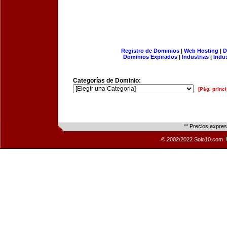
Registro de Dominios
|
Web Hosting
|
D
Dominios Expirados
|
Industrias
|
Indu
Categorías de Dominio:
[Pág. princi
** Precios expre
© 2002/2022 Solo10.com